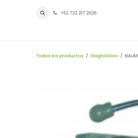
Ir al contenido
+52 722 217 2626
Inicio
Tienda
Sucursales
Contáctenos
Todos los productos
Diagnóstico
BAUMA