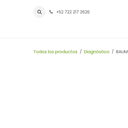
Ir al contenido
+52 722 217 2626
Inicio
Tienda
Sucursales
Contáctenos
Todos los productos
Diagnóstico
BAUM