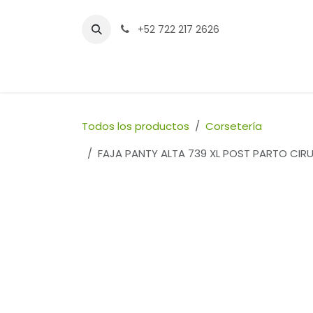
Ir al contenido
+52 722 217 2626
Inicio
Tienda
Sucursales
Contáctenos
Todos los productos
Corsetería
FAJA PANTY ALTA 739 XL POST PARTO CIR