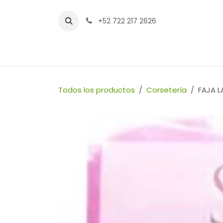
Ir al contenido
+52 722 217 2626
Inicio
Tienda
Sucursales
Contáctenos
Todos los productos
Corsetería
FAJA L