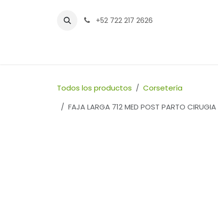
Ir al contenido
+52 722 217 2626
Inicio
Tienda
Sucursales
Contáctenos
Todos los productos
Corsetería
FAJA LARGA 712 MED POST PARTO CIRUGIA