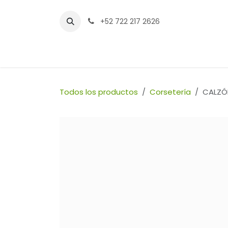
Ir al contenido
+52 722 217 2626
Inicio
Tienda
Sucursales
Contáctenos
Todos los productos
Corsetería
CALZÓ