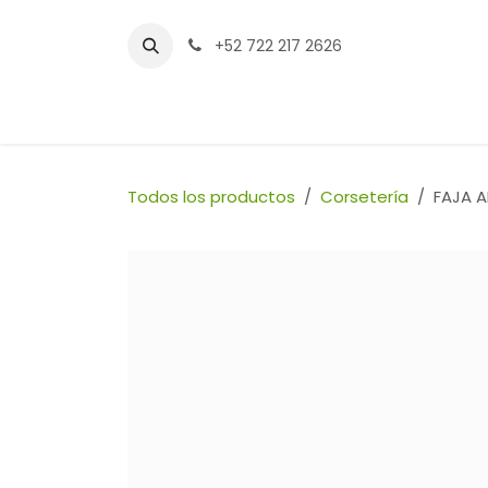
Ir al contenido
+52 722 217 2626
Inicio
Tienda
Sucursales
Contáctenos
Todos los productos
Corsetería
FAJA 