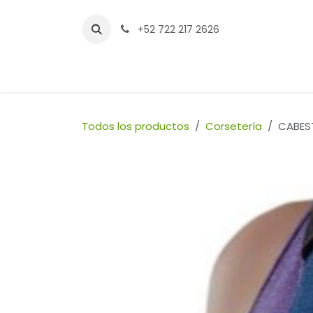
Ir al contenido
+52 722 217 2626
Inicio
Tienda
Sucursales
Contáctenos
Todos los productos
Corsetería
CABEST