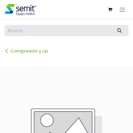
Ir al contenido
Compresión y cp