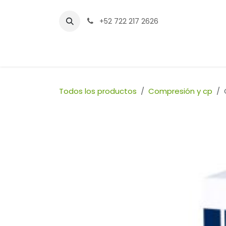
Ir al contenido
+52 722 217 2626
Inicio
Tienda
Sucursales
Contáctenos
Todos los productos
Compresión y cp