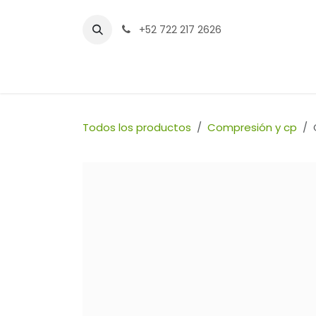
Ir al contenido
+52 722 217 2626
Inicio
Tienda
Sucursales
Contáctenos
Todos los productos
Compresión y cp