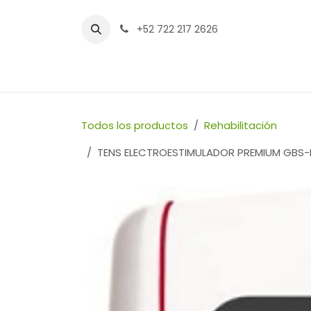
Ir al contenido
+52 722 217 2626
Inicio
Tienda
Sucursales
Contáctenos
Todos los productos
Rehabilitación
TENS ELECTROESTIMULADOR PREMIUM GBS-