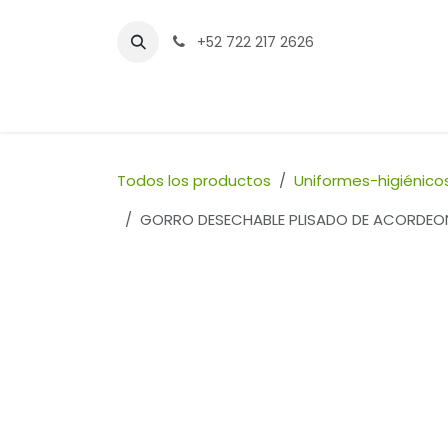
Ir al contenido
+52 722 217 2626
Inicio
Tienda
Sucursales
Contáctenos
Todos los productos
Uniformes-higiénico
GORRO DESECHABLE PLISADO DE ACORDEON