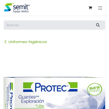
Ir al contenido
Uniformes-higiénicos