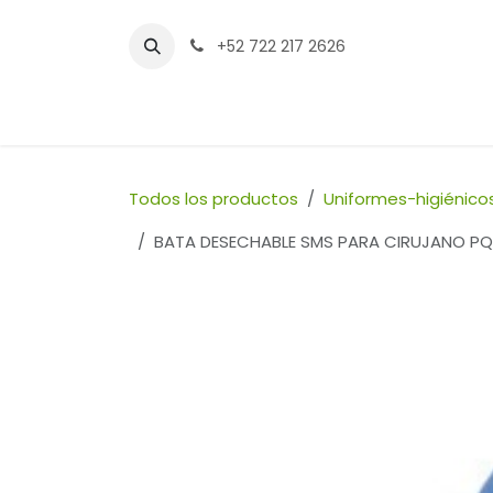
Ir al contenido
+52 722 217 2626
Inicio
Tienda
Sucursales
Contáctenos
Todos los productos
Uniformes-higiénico
BATA DESECHABLE SMS PARA CIRUJANO PQ